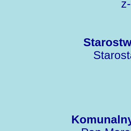
z
Starost
Staros
Komunalny 